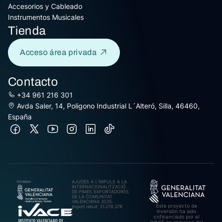
Accesorios y Cableado
Instrumentos Musicales
Tienda
Acceso área privada
Contacto
+34 961 216 301
Avda Saler, 14, Poligono Industrial L´Alteró, Silla, 46460,
España
AJUDES A L’IMPULS A LA
INTERNACIONALITZACIÓ
DE PIMES EXPORTADORES
DE LA COMUNITAT
VALENCIANA 2025.
Este proyecto de
Import rebut: 31.278,27€
inversión ha sido
cofinanciado por el