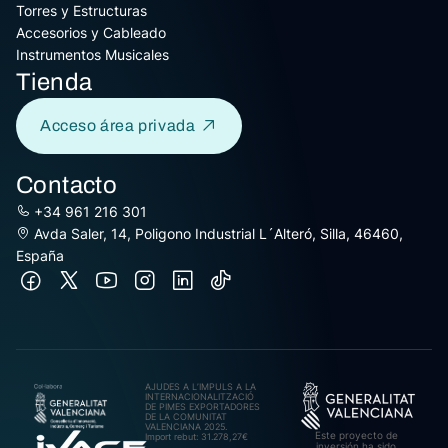
Torres y Estructuras
Accesorios y Cableado
Instrumentos Musicales
Tienda
Acceso área privada
Contacto
+34 961 216 301
Avda Saler, 14, Poligono Industrial L´Alteró, Silla, 46460,
España
AJUDES A L’IMPULS A LA
INTERNACIONALITZACIÓ
DE PIMES EXPORTADORES
DE LA COMUNITAT
VALENCIANA 2025.
Este proyecto de
Import rebut: 31.278,27€
inversión ha sido