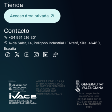
Tienda
Acceso área privada
Contacto
+34 961 216 301
Avda Saler, 14, Poligono Industrial L´Alteró, Silla, 46460,
España
AJUDES A L’IMPULS A LA
INTERNACIONALITZACIÓ
DE PIMES EXPORTADORES
DE LA COMUNITAT
VALENCIANA 2025.
Este proyecto de
Import rebut: 31.278,27€
inversión ha sido
cofinanciado por el
IVACE en el marco del
Plan ARA EMPRESES
2025