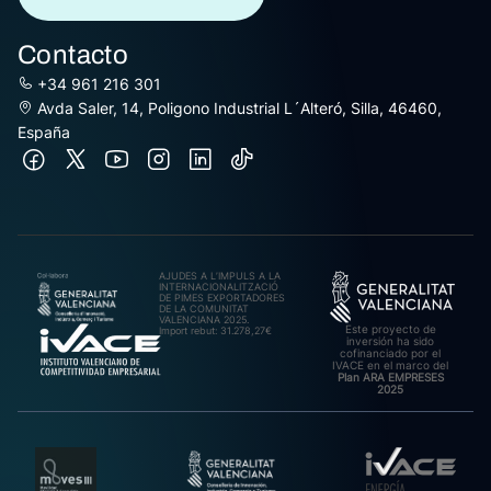
Contacto
+34 961 216 301
Avda Saler, 14, Poligono Industrial L´Alteró, Silla, 46460,
España
AJUDES A L’IMPULS A LA
INTERNACIONALITZACIÓ
DE PIMES EXPORTADORES
DE LA COMUNITAT
VALENCIANA 2025.
Este proyecto de
Import rebut: 31.278,27€
inversión ha sido
cofinanciado por el
IVACE en el marco del
Plan ARA EMPRESES
2025