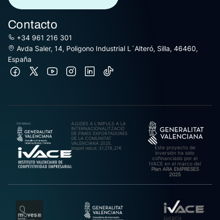
Contacto
+34 961 216 301
Avda Saler, 14, Poligono Industrial L´Alteró, Silla, 46460,
España
AJUDES A L’IMPULS A LA
INTERNACIONALITZACIÓ
DE PIMES EXPORTADORES
DE LA COMUNITAT
VALENCIANA 2025.
Este proyecto de
Import rebut: 31.278,27€
inversión ha sido
cofinanciado por el
IVACE en el marco del
Plan ARA EMPRESES
2025