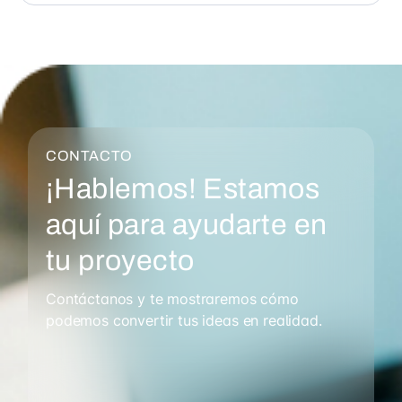
CONTACTO
¡Hablemos! Estamos
aquí para ayudarte en
tu proyecto
Contáctanos y te mostraremos cómo
podemos convertir tus ideas en realidad.