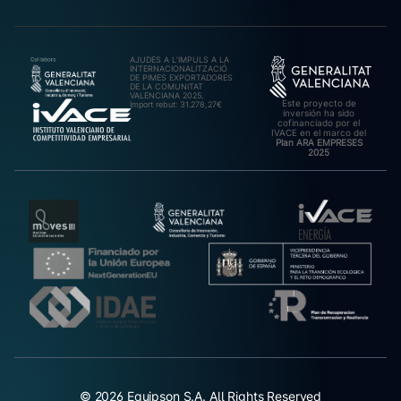
AJUDES A L’IMPULS A LA
INTERNACIONALITZACIÓ
DE PIMES EXPORTADORES
DE LA COMUNITAT
VALENCIANA 2025.
Este proyecto de
Import rebut: 31.278,27€
inversión ha sido
cofinanciado por el
IVACE en el marco del
Plan ARA EMPRESES
2025
© 2026 Equipson S.A. All Rights Reserved