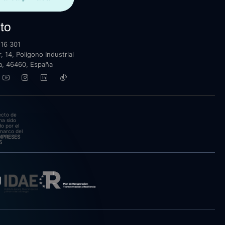
to
16 301
, 14, Poligono Industrial
lla, 46460, España
ecto de
ha sido
o por el
marco del
EMPRESES
5