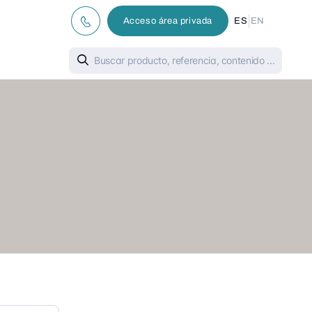
|
Acceso área privada
ES
EN