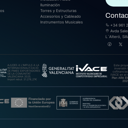
Iluminación
sos
Torres y Estructuras
Contac
Accesorios y Cableado
Instrumentos Musicales
+34 961 2
Avda Saler
L´Alteró, Si
AJUDES A L’IMPULS A LA
Este proy
INTERNACIONALITZACIÓ
inversión 
DE PIMES EXPORTADORES
cofinanciad
DE LA COMUNITAT
IVACE en el 
VALENCIANA 2025.
Plan ARA 
Import rebut: 31.278,27€
202