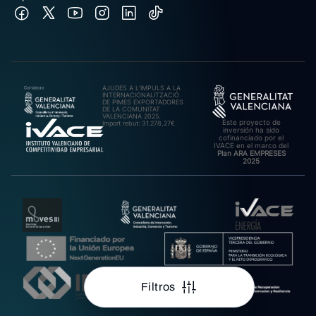
AJUDES A L’IMPULS A LA
INTERNACIONALITZACIÓ
DE PIMES EXPORTADORES
DE LA COMUNITAT
VALENCIANA 2025.
Este proyecto de
Import rebut: 31.278,27€
inversión ha sido
cofinanciado por el
IVACE en el marco del
Plan ARA EMPRESES
2025
Filtros