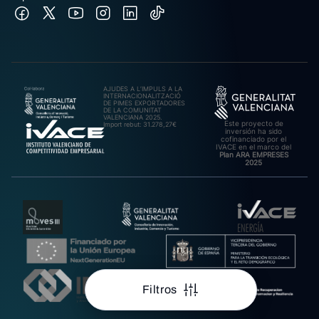
AJUDES A L’IMPULS A LA
INTERNACIONALITZACIÓ
DE PIMES EXPORTADORES
DE LA COMUNITAT
VALENCIANA 2025.
Este proyecto de
Import rebut: 31.278,27€
inversión ha sido
cofinanciado por el
IVACE en el marco del
Plan ARA EMPRESES
2025
Filtros