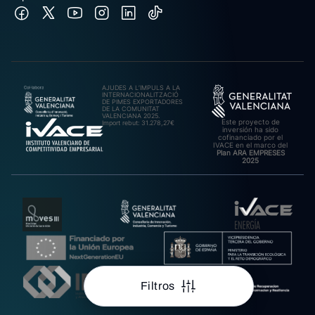
AJUDES A L’IMPULS A LA
INTERNACIONALITZACIÓ
DE PIMES EXPORTADORES
DE LA COMUNITAT
VALENCIANA 2025.
Este proyecto de
Import rebut: 31.278,27€
inversión ha sido
cofinanciado por el
IVACE en el marco del
Plan ARA EMPRESES
2025
Filtros