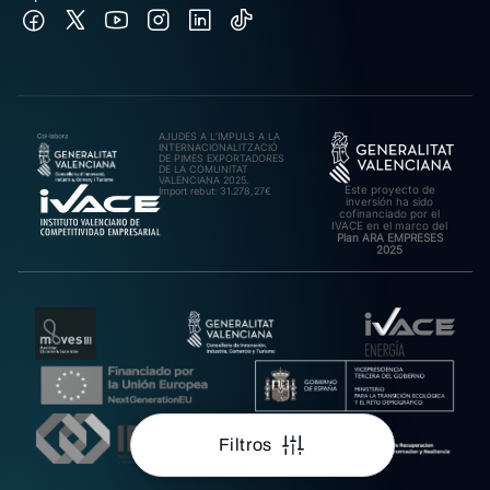
AJUDES A L’IMPULS A LA
INTERNACIONALITZACIÓ
DE PIMES EXPORTADORES
DE LA COMUNITAT
VALENCIANA 2025.
Este proyecto de
Import rebut: 31.278,27€
inversión ha sido
cofinanciado por el
IVACE en el marco del
Plan ARA EMPRESES
2025
Filtros