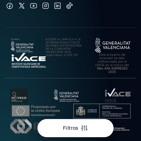
AJUDES A L’IMPULS A LA
INTERNACIONALITZACIÓ
DE PIMES EXPORTADORES
DE LA COMUNITAT
VALENCIANA 2025.
Este proyecto de
Import rebut: 31.278,27€
inversión ha sido
cofinanciado por el
IVACE en el marco del
Plan ARA EMPRESES
2025
Filtros