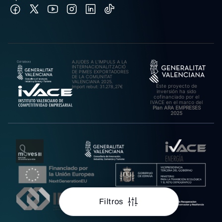
AJUDES A L’IMPULS A LA
INTERNACIONALITZACIÓ
DE PIMES EXPORTADORES
DE LA COMUNITAT
VALENCIANA 2025.
Este proyecto de
Import rebut: 31.278,27€
inversión ha sido
cofinanciado por el
IVACE en el marco del
Plan ARA EMPRESES
2025
Filtros