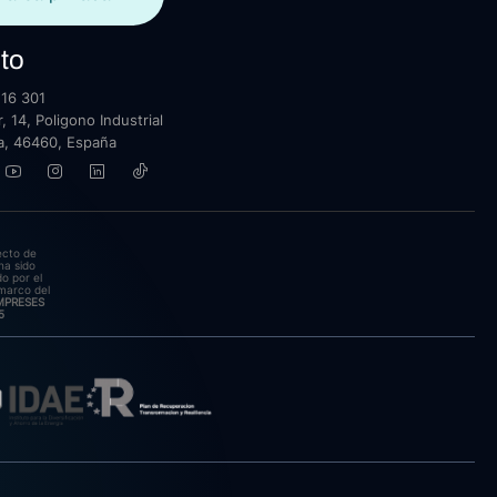
to
16 301
, 14, Poligono Industrial
lla, 46460, España
ecto de
ha sido
o por el
marco del
EMPRESES
5