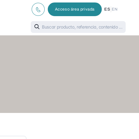
|
Acceso área privada
ES
EN