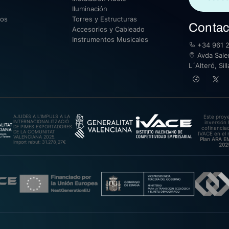
Iluminación
sos
Torres y Estructuras
Contac
Accesorios y Cableado
Instrumentos Musicales
+34 961 2
Avda Saler
L´Alteró, Si
AJUDES A L’IMPULS A LA
Este proy
INTERNACIONALITZACIÓ
inversión 
DE PIMES EXPORTADORES
cofinanciad
DE LA COMUNITAT
IVACE en el 
VALENCIANA 2025.
Plan ARA 
Import rebut: 31.278,27€
202