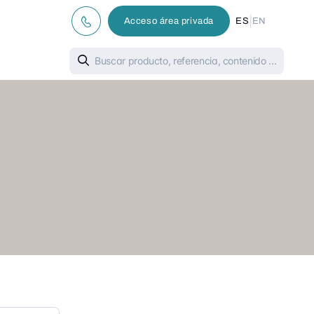
|
Acceso área privada
ES
EN