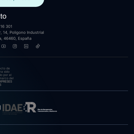
to
16 301
, 14, Poligono Industrial
lla, 46460, España
ecto de
ha sido
o por el
marco del
EMPRESES
5