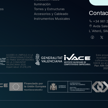
Iluminación
sos
Torres y Estructuras
Contac
Accesorios y Cableado
Instrumentos Musicales
+34 961 2
Avda Saler
L´Alteró, Si
AJUDES A L’IMPULS A LA
Este proy
INTERNACIONALITZACIÓ
inversión 
DE PIMES EXPORTADORES
cofinanciad
DE LA COMUNITAT
IVACE en el 
VALENCIANA 2025.
Plan ARA 
Import rebut: 31.278,27€
202