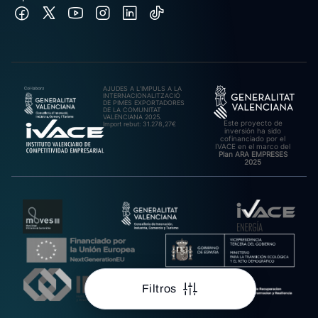
AJUDES A L’IMPULS A LA
INTERNACIONALITZACIÓ
DE PIMES EXPORTADORES
DE LA COMUNITAT
VALENCIANA 2025.
Este proyecto de
Import rebut: 31.278,27€
inversión ha sido
cofinanciado por el
IVACE en el marco del
Plan ARA EMPRESES
2025
Filtros