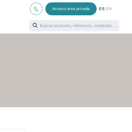
|
Acceso área privada
ES
EN