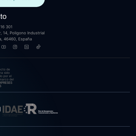
to
16 301
, 14, Poligono Industrial
lla, 46460, España
ecto de
ha sido
o por el
marco del
EMPRESES
5