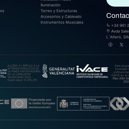
Iluminación
sos
Torres y Estructuras
Contac
Accesorios y Cableado
Instrumentos Musicales
+34 961 2
Avda Saler
L´Alteró, Si
AJUDES A L’IMPULS A LA
Este proy
INTERNACIONALITZACIÓ
inversión 
DE PIMES EXPORTADORES
cofinanciad
DE LA COMUNITAT
IVACE en el 
VALENCIANA 2025.
Plan ARA 
Import rebut: 31.278,27€
202