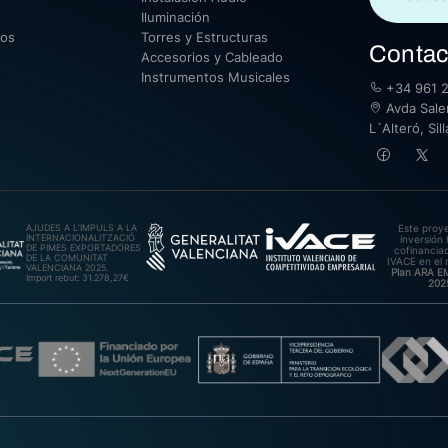
Iluminación
sos
Torres y Estructuras
Contac
Accesorios y Cableado
Instrumentos Musicales
+34 961 2
Avda Saler
L´Alteró, Si
AJUDES A L’IMPULS A LA
Este proy
INTERNACIONALITZACIÓ
inversión 
DE PIMES EXPORTADORES
cofinanciad
DE LA COMUNITAT
IVACE en el 
VALENCIANA 2025.
Plan ARA 
Import rebut: 31.278,27€
202