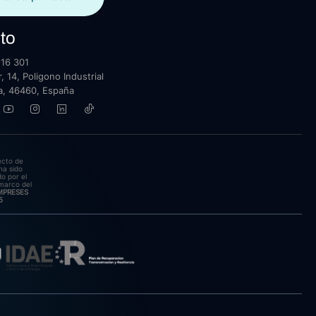
to
16 301
, 14, Poligono Industrial
lla, 46460, España
ecto de
ha sido
o por el
marco del
EMPRESES
5