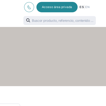
|
Acceso área privada
ES
EN