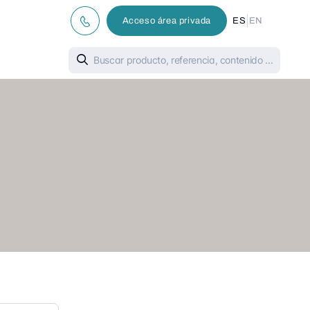
|
Acceso área privada
ES
EN