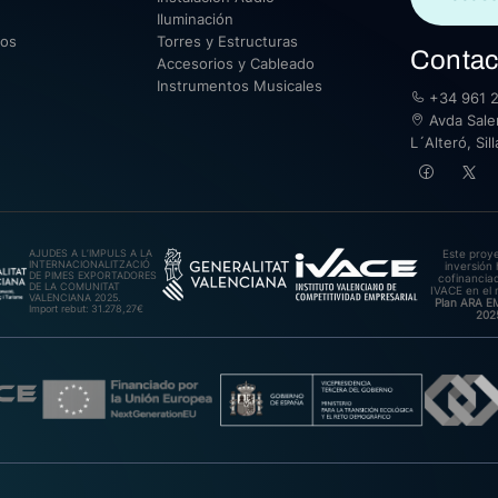
Iluminación
sos
Torres y Estructuras
Contac
Accesorios y Cableado
Instrumentos Musicales
+34 961 2
Avda Saler
L´Alteró, Si
AJUDES A L’IMPULS A LA
Este proy
INTERNACIONALITZACIÓ
inversión 
DE PIMES EXPORTADORES
cofinanciad
DE LA COMUNITAT
IVACE en el 
VALENCIANA 2025.
Plan ARA 
Import rebut: 31.278,27€
202