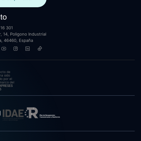
to
16 301
, 14, Poligono Industrial
lla, 46460, España
ecto de
ha sido
o por el
marco del
EMPRESES
5