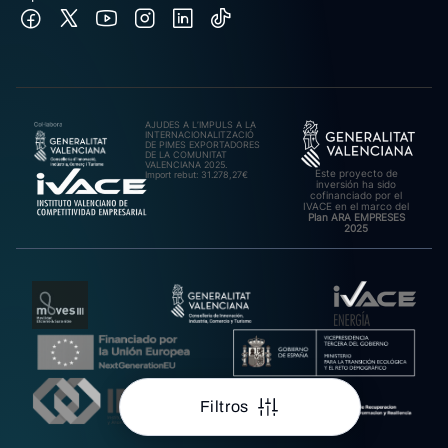
AJUDES A L’IMPULS A LA
INTERNACIONALITZACIÓ
DE PIMES EXPORTADORES
DE LA COMUNITAT
VALENCIANA 2025.
Este proyecto de
Import rebut: 31.278,27€
inversión ha sido
cofinanciado por el
IVACE en el marco del
Plan ARA EMPRESES
2025
Filtros