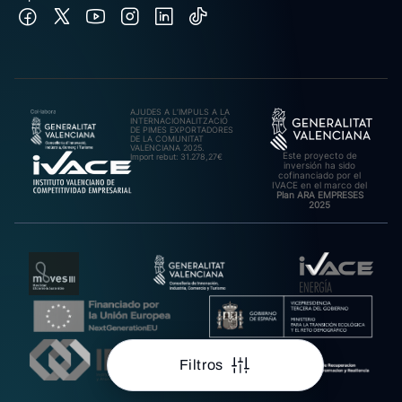
AJUDES A L’IMPULS A LA
INTERNACIONALITZACIÓ
DE PIMES EXPORTADORES
DE LA COMUNITAT
VALENCIANA 2025.
Este proyecto de
Import rebut: 31.278,27€
inversión ha sido
cofinanciado por el
IVACE en el marco del
Plan ARA EMPRESES
2025
Filtros