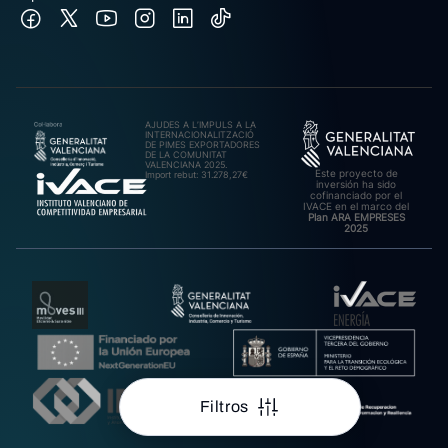
AJUDES A L’IMPULS A LA
INTERNACIONALITZACIÓ
DE PIMES EXPORTADORES
DE LA COMUNITAT
VALENCIANA 2025.
Este proyecto de
Import rebut: 31.278,27€
inversión ha sido
cofinanciado por el
IVACE en el marco del
Plan ARA EMPRESES
2025
Filtros