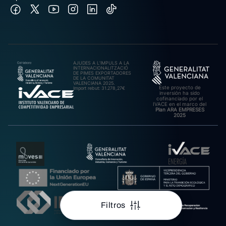
AJUDES A L’IMPULS A LA
INTERNACIONALITZACIÓ
DE PIMES EXPORTADORES
DE LA COMUNITAT
VALENCIANA 2025.
Este proyecto de
Import rebut: 31.278,27€
inversión ha sido
cofinanciado por el
IVACE en el marco del
Plan ARA EMPRESES
2025
Filtros