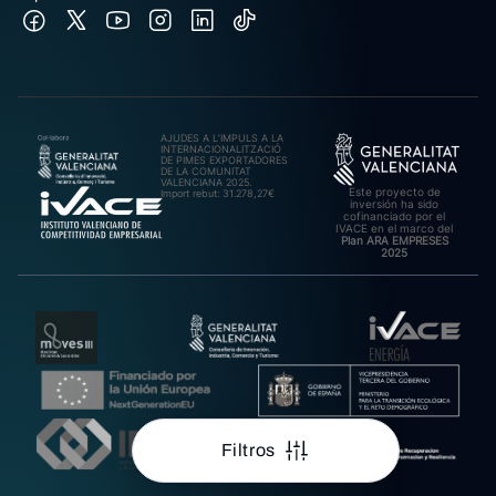
AJUDES A L’IMPULS A LA
INTERNACIONALITZACIÓ
DE PIMES EXPORTADORES
DE LA COMUNITAT
VALENCIANA 2025.
Este proyecto de
Import rebut: 31.278,27€
inversión ha sido
cofinanciado por el
IVACE en el marco del
Plan ARA EMPRESES
2025
Filtros