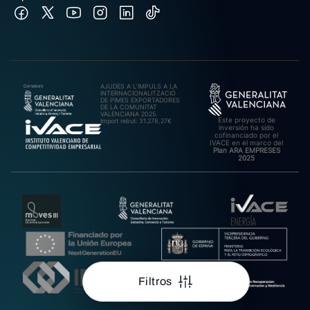
AJUDES A L’IMPULS A LA
INTERNACIONALITZACIÓ
DE PIMES EXPORTADORES
DE LA COMUNITAT
VALENCIANA 2025.
Este proyecto de
Import rebut: 31.278,27€
inversión ha sido
cofinanciado por el
IVACE en el marco del
Plan ARA EMPRESES
2025
Filtros