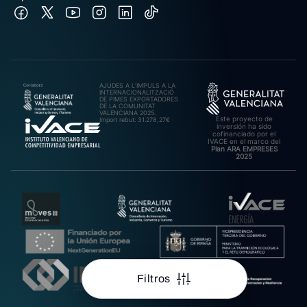
AJUDES A L’IMPULS A LA
INTERNACIONALITZACIÓ
DE PIMES EXPORTADORES
DE LA COMUNITAT
VALENCIANA 2025.
Este proyecto de
Import rebut: 31.278,27€
inversión ha sido
cofinanciado por el
IVACE en el marco del
Plan ARA EMPRESES
2025
Filtros