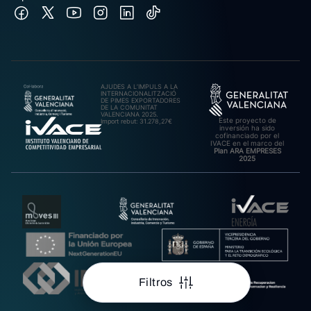
AJUDES A L’IMPULS A LA
INTERNACIONALITZACIÓ
DE PIMES EXPORTADORES
DE LA COMUNITAT
VALENCIANA 2025.
Este proyecto de
Import rebut: 31.278,27€
inversión ha sido
cofinanciado por el
IVACE en el marco del
Plan ARA EMPRESES
2025
Filtros