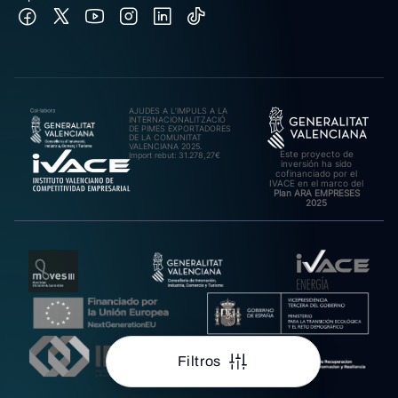
AJUDES A L’IMPULS A LA
INTERNACIONALITZACIÓ
DE PIMES EXPORTADORES
DE LA COMUNITAT
VALENCIANA 2025.
Este proyecto de
Import rebut: 31.278,27€
inversión ha sido
cofinanciado por el
IVACE en el marco del
Plan ARA EMPRESES
2025
Filtros