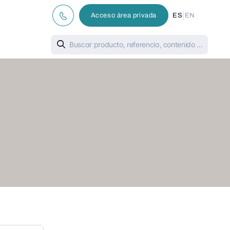
|
Acceso área privada
ES
EN