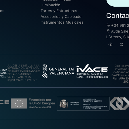
Iluminación
sos
Torres y Estructuras
Contac
Accesorios y Cableado
Instrumentos Musicales
+34 961 2
Avda Saler
L´Alteró, Si
AJUDES A L’IMPULS A LA
Este proy
INTERNACIONALITZACIÓ
inversión 
DE PIMES EXPORTADORES
cofinanciad
DE LA COMUNITAT
IVACE en el 
VALENCIANA 2025.
Plan ARA 
Import rebut: 31.278,27€
202