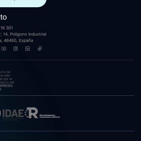
to
16 301
, 14, Poligono Industrial
lla, 46460, España
ecto de
ha sido
o por el
marco del
EMPRESES
5