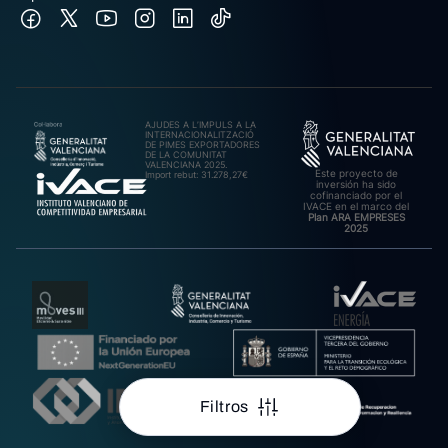
AJUDES A L’IMPULS A LA
INTERNACIONALITZACIÓ
DE PIMES EXPORTADORES
DE LA COMUNITAT
VALENCIANA 2025.
Este proyecto de
Import rebut: 31.278,27€
inversión ha sido
cofinanciado por el
IVACE en el marco del
Plan ARA EMPRESES
2025
Filtros