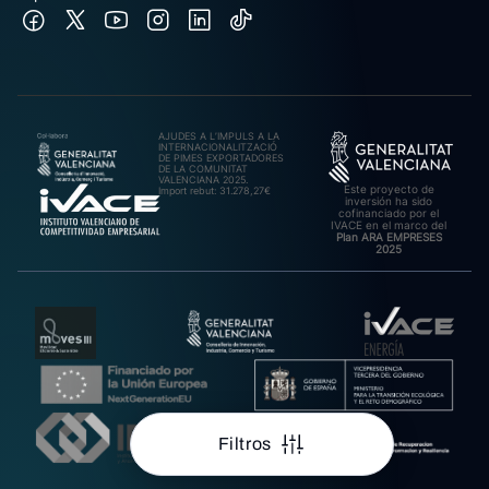
AJUDES A L’IMPULS A LA
INTERNACIONALITZACIÓ
DE PIMES EXPORTADORES
DE LA COMUNITAT
VALENCIANA 2025.
Este proyecto de
Import rebut: 31.278,27€
inversión ha sido
cofinanciado por el
IVACE en el marco del
Plan ARA EMPRESES
2025
Filtros