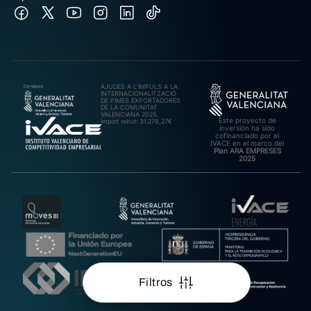
AJUDES A L’IMPULS A LA
INTERNACIONALITZACIÓ
DE PIMES EXPORTADORES
DE LA COMUNITAT
VALENCIANA 2025.
Este proyecto de
Import rebut: 31.278,27€
inversión ha sido
cofinanciado por el
IVACE en el marco del
Plan ARA EMPRESES
2025
Filtros