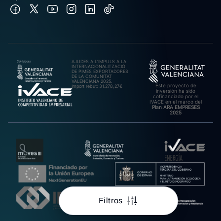
AJUDES A L’IMPULS A LA
INTERNACIONALITZACIÓ
DE PIMES EXPORTADORES
DE LA COMUNITAT
VALENCIANA 2025.
Este proyecto de
Import rebut: 31.278,27€
inversión ha sido
cofinanciado por el
IVACE en el marco del
Plan ARA EMPRESES
2025
Filtros