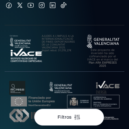
AJUDES A L’IMPULS A LA
INTERNACIONALITZACIÓ
DE PIMES EXPORTADORES
DE LA COMUNITAT
VALENCIANA 2025.
Este proyecto de
Import rebut: 31.278,27€
inversión ha sido
cofinanciado por el
IVACE en el marco del
Plan ARA EMPRESES
2025
Filtros