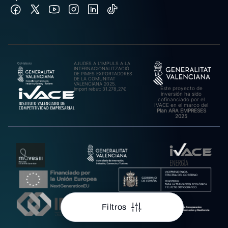
AJUDES A L’IMPULS A LA
INTERNACIONALITZACIÓ
DE PIMES EXPORTADORES
DE LA COMUNITAT
VALENCIANA 2025.
Este proyecto de
Import rebut: 31.278,27€
inversión ha sido
cofinanciado por el
IVACE en el marco del
Plan ARA EMPRESES
2025
Filtros