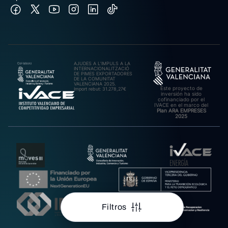
AJUDES A L’IMPULS A LA
INTERNACIONALITZACIÓ
DE PIMES EXPORTADORES
DE LA COMUNITAT
VALENCIANA 2025.
Este proyecto de
Import rebut: 31.278,27€
inversión ha sido
cofinanciado por el
IVACE en el marco del
Plan ARA EMPRESES
2025
Filtros