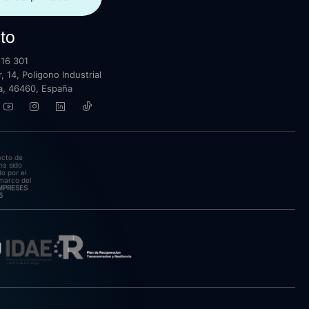
to
16 301
, 14, Poligono Industrial
lla, 46460, España
ecto de
ha sido
o por el
marco del
EMPRESES
5