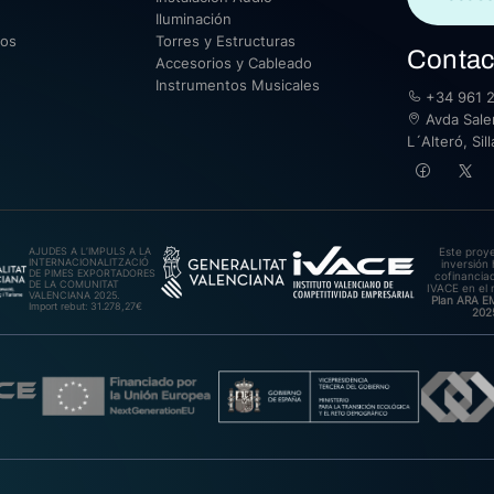
Iluminación
sos
Torres y Estructuras
Contac
Accesorios y Cableado
Instrumentos Musicales
+34 961 2
Avda Saler
L´Alteró, Si
AJUDES A L’IMPULS A LA
Este proy
INTERNACIONALITZACIÓ
inversión 
DE PIMES EXPORTADORES
cofinanciad
DE LA COMUNITAT
IVACE en el 
VALENCIANA 2025.
Plan ARA 
Import rebut: 31.278,27€
202