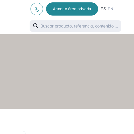
|
Acceso área privada
ES
EN