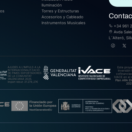
Iluminación
sos
Torres y Estructuras
Contac
Accesorios y Cableado
Instrumentos Musicales
+34 961 2
Avda Saler
L´Alteró, Si
AJUDES A L’IMPULS A LA
Este proy
INTERNACIONALITZACIÓ
inversión 
DE PIMES EXPORTADORES
cofinanciad
DE LA COMUNITAT
IVACE en el 
VALENCIANA 2025.
Plan ARA 
Import rebut: 31.278,27€
202