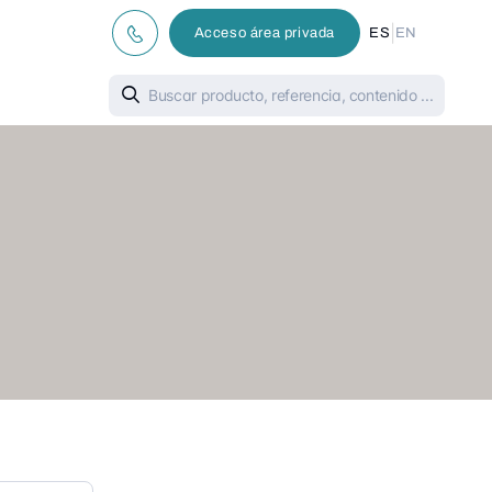
|
Acceso área privada
ES
EN