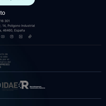
to
16 301
, 14, Poligono Industrial
lla, 46460, España
ecto de
ha sido
o por el
marco del
EMPRESES
5