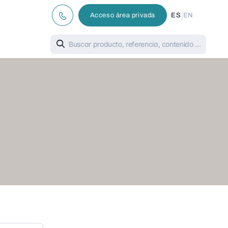
|
Acceso área privada
ES
EN