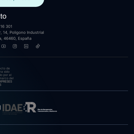
to
16 301
, 14, Poligono Industrial
lla, 46460, España
ecto de
ha sido
o por el
marco del
EMPRESES
5