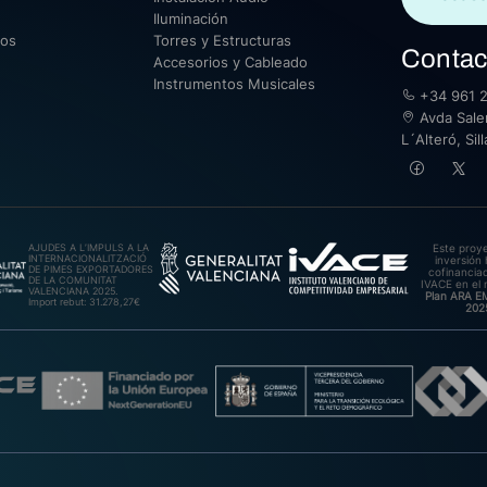
Iluminación
sos
Torres y Estructuras
Contac
Accesorios y Cableado
Instrumentos Musicales
+34 961 2
Avda Saler
L´Alteró, Si
AJUDES A L’IMPULS A LA
Este proy
INTERNACIONALITZACIÓ
inversión 
DE PIMES EXPORTADORES
cofinanciad
DE LA COMUNITAT
IVACE en el 
VALENCIANA 2025.
Plan ARA 
Import rebut: 31.278,27€
202