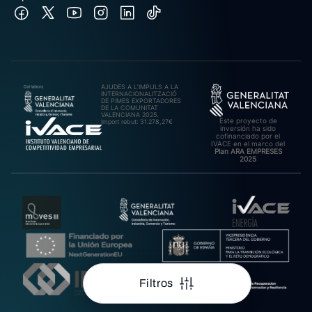
AJUDES A L’IMPULS A LA
INTERNACIONALITZACIÓ
DE PIMES EXPORTADORES
DE LA COMUNITAT
VALENCIANA 2025.
Este proyecto de
Import rebut: 31.278,27€
inversión ha sido
cofinanciado por el
IVACE en el marco del
Plan ARA EMPRESES
2025
Filtros