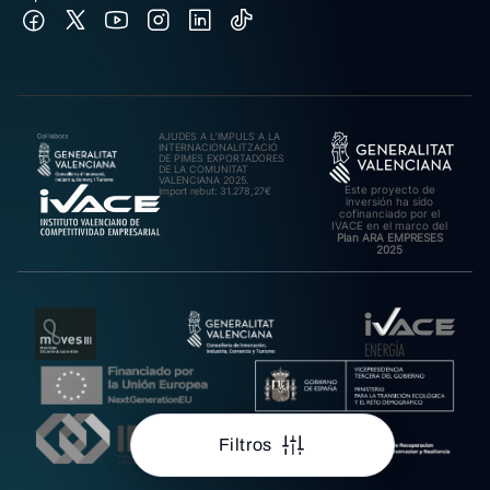
AJUDES A L’IMPULS A LA
INTERNACIONALITZACIÓ
DE PIMES EXPORTADORES
DE LA COMUNITAT
VALENCIANA 2025.
Este proyecto de
Import rebut: 31.278,27€
inversión ha sido
cofinanciado por el
IVACE en el marco del
Plan ARA EMPRESES
2025
Filtros