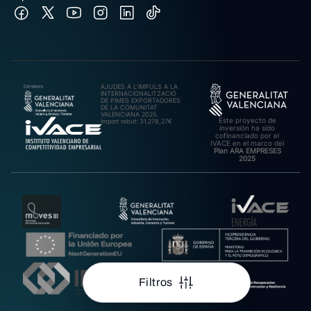
AJUDES A L’IMPULS A LA
INTERNACIONALITZACIÓ
DE PIMES EXPORTADORES
DE LA COMUNITAT
VALENCIANA 2025.
Este proyecto de
Import rebut: 31.278,27€
inversión ha sido
cofinanciado por el
IVACE en el marco del
Plan ARA EMPRESES
2025
Filtros