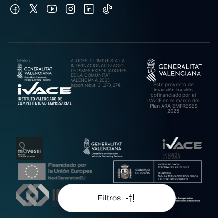
AJUDES A L’IMPULS A LA
INTERNACIONALITZACIÓ
DE PIMES EXPORTADORES
DE LA COMUNITAT
VALENCIANA 2025.
Este proyecto de
Import rebut: 31.278,27€
inversión ha sido
cofinanciado por el
IVACE en el marco del
Plan ARA EMPRESES
2025
Filtros