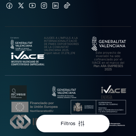
AJUDES A L’IMPULS A LA
INTERNACIONALITZACIÓ
DE PIMES EXPORTADORES
DE LA COMUNITAT
VALENCIANA 2025.
Este proyecto de
Import rebut: 31.278,27€
inversión ha sido
cofinanciado por el
IVACE en el marco del
Plan ARA EMPRESES
2025
Filtros