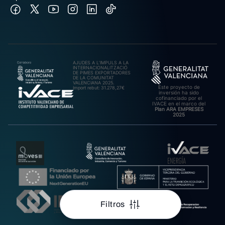
AJUDES A L’IMPULS A LA
INTERNACIONALITZACIÓ
DE PIMES EXPORTADORES
DE LA COMUNITAT
VALENCIANA 2025.
Este proyecto de
Import rebut: 31.278,27€
inversión ha sido
cofinanciado por el
IVACE en el marco del
Plan ARA EMPRESES
2025
Filtros