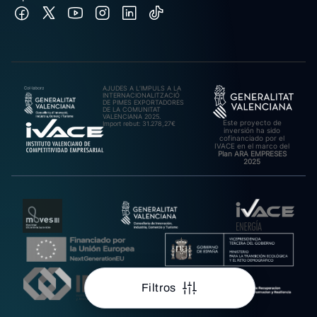
AJUDES A L’IMPULS A LA
INTERNACIONALITZACIÓ
DE PIMES EXPORTADORES
DE LA COMUNITAT
VALENCIANA 2025.
Este proyecto de
Import rebut: 31.278,27€
inversión ha sido
cofinanciado por el
IVACE en el marco del
Plan ARA EMPRESES
2025
Filtros