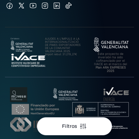
AJUDES A L’IMPULS A LA
INTERNACIONALITZACIÓ
DE PIMES EXPORTADORES
DE LA COMUNITAT
VALENCIANA 2025.
Este proyecto de
Import rebut: 31.278,27€
inversión ha sido
cofinanciado por el
IVACE en el marco del
Plan ARA EMPRESES
2025
Filtros