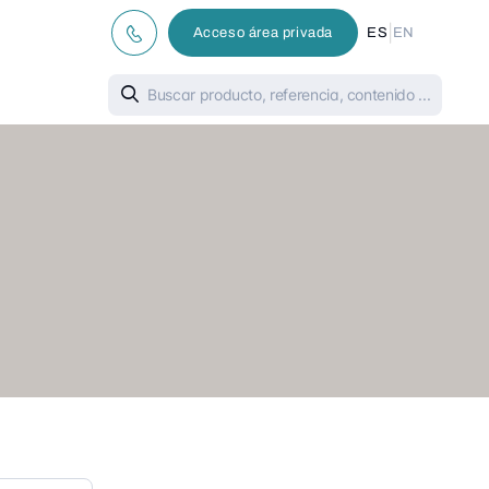
|
Acceso área privada
ES
EN