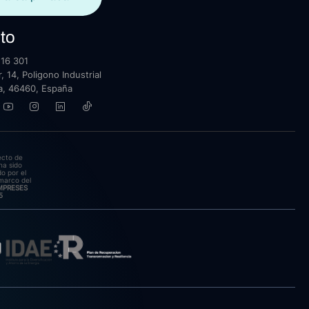
to
16 301
, 14, Poligono Industrial
lla, 46460, España
ecto de
ha sido
o por el
marco del
EMPRESES
5