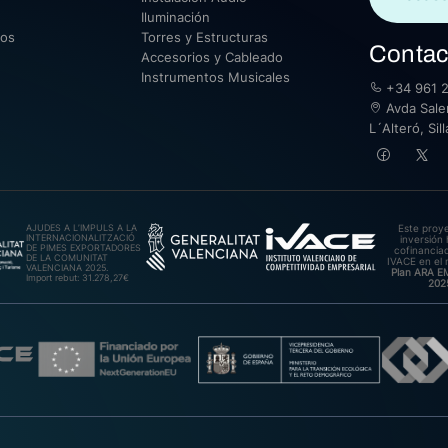
Iluminación
sos
Torres y Estructuras
Contac
Accesorios y Cableado
Instrumentos Musicales
+34 961 2
Avda Saler
L´Alteró, Si
AJUDES A L’IMPULS A LA
Este proy
INTERNACIONALITZACIÓ
inversión 
DE PIMES EXPORTADORES
cofinanciad
DE LA COMUNITAT
IVACE en el 
VALENCIANA 2025.
Plan ARA 
Import rebut: 31.278,27€
202