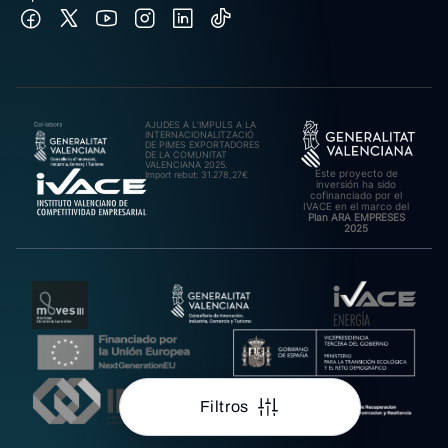
AJUDES A L’IMPULS A LA
INTERNACIONALITZACIÓ
DE PIMES EXPORTADORES
DE LA COMUNITAT
VALENCIANA 2025.
Este proyecto de
Import rebut: 31.278,27€
inversión ha sido
cofinanciado por el
IVACE en el marco del
Plan ARA EMPRESES
2025
Filtros