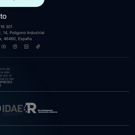
to
16 301
, 14, Poligono Industrial
lla, 46460, España
ecto de
ha sido
o por el
marco del
EMPRESES
5