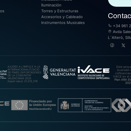
Iluminación
sos
Torres y Estructuras
Contac
Accesorios y Cableado
Instrumentos Musicales
+34 961 2
Avda Saler
L´Alteró, Si
AJUDES A L’IMPULS A LA
Este proy
INTERNACIONALITZACIÓ
inversión 
DE PIMES EXPORTADORES
cofinanciad
DE LA COMUNITAT
IVACE en el 
VALENCIANA 2025.
Plan ARA 
Import rebut: 31.278,27€
202