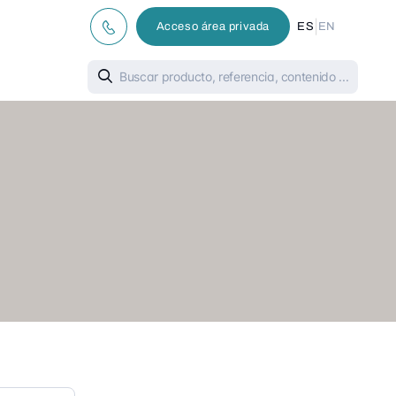
|
Acceso área privada
ES
EN